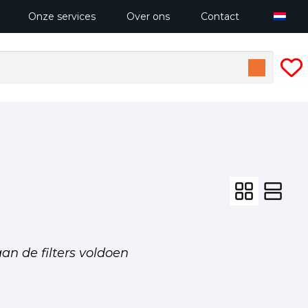
Onze services
Over ons
Contact
X
X
X
an de filters voldoen