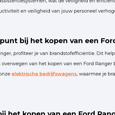
ssistentiesystemen, wat de veiligheid en efficiënt
ctiviteit en veiligheid van jouw personeel verhog
spunt bij het kopen van een Fo
er, profiteer je van brandstofefficiëntie. Dit hel
 het overwegen van het kopen van een Ford Ranger 
 onze
elektrische bedrijfswagens
, waarmee je br
ij het kopen van een Ford Ran