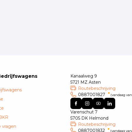
Bedrijfswagens
Kanaalweg 9
5721 MZ Asten
Routebeschrijving
ijfswagens
0887001827
(vandaag vana
se
ce
Varenschut 7
 BKR
5705 DK Helmond
Routebeschrijving
e vragen
0887001832
(vandaag vana