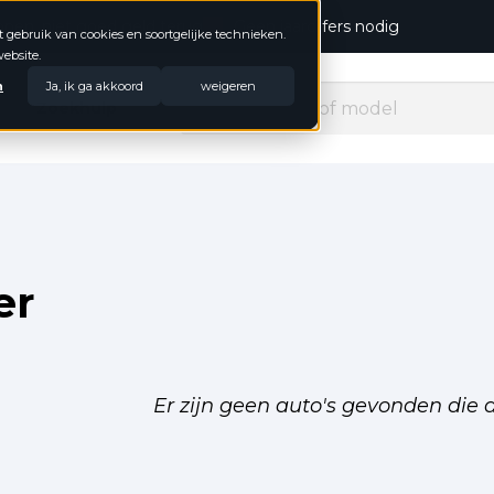
open, niet goed geld terug
Geen jaarcijfers nodig
t gebruik van cookies en soortgelijke technieken.
ebsite.
n
Ja, ik ga akkoord
weigeren
Zoekhulp
er
ls
s
ry
Er zijn geen auto's gevonden die a