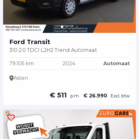
Ford Transit
310 2.0 TDCI L2H2 Trend Automaat
79.105 km
2024
Automaat
Asten
€ 511
€ 26.990
p.m
Excl. btw