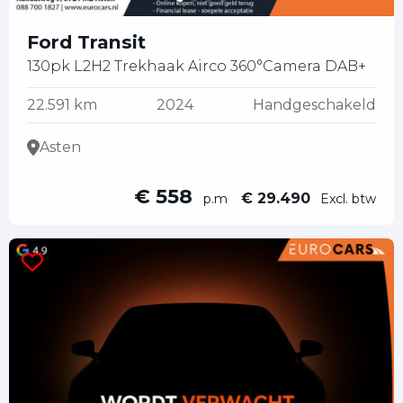
Ford Transit
130pk L2H2 Trekhaak Airco 360°Camera DAB+
22.591 km
2024
Handgeschakeld
Asten
€ 558
€ 29.490
p.m
Excl. btw