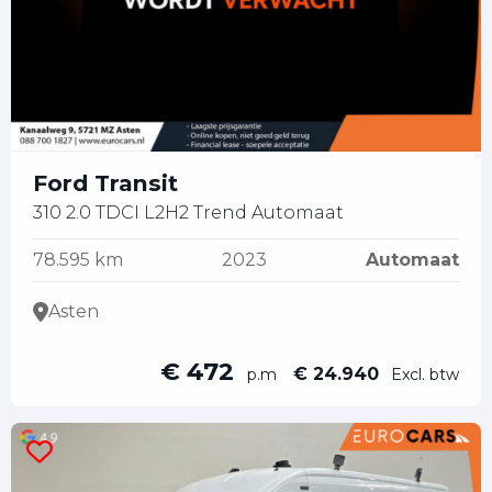
Ford Transit
310 2.0 TDCI L2H2 Trend Automaat
78.595 km
2023
Automaat
Asten
€ 472
€ 24.940
p.m
Excl. btw