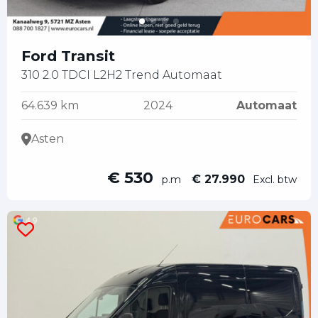
Ford Transit
310 2.0 TDCI L2H2 Trend Automaat
64.639 km
2024
Automaat
Asten
€ 530
€ 27.990
p.m
Excl. btw