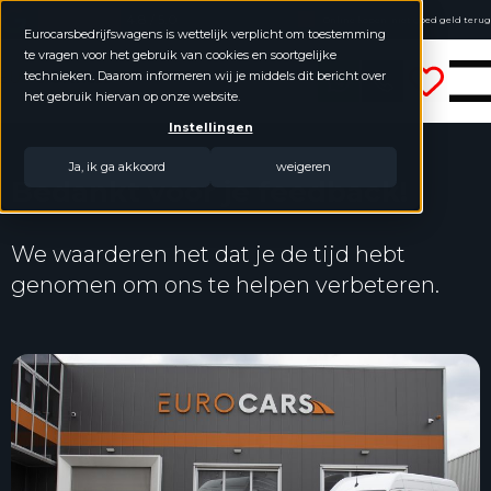
4.8 / 5.0
Online kopen, niet goed geld terug
Eurocarsbedrijfswagens is wettelijk verplicht om toestemming
Geen jaarcijfers nodig
te vragen voor het gebruik van cookies en soortgelijke
Eurocars Bedrijfswagens
technieken. Daarom informeren wij je middels dit bericht over
het gebruik hiervan op onze website.
Instellingen
Ja, ik ga akkoord
weigeren
Bedankt voor je feedback!
We waarderen het dat je de tijd hebt
genomen om ons te helpen verbeteren.