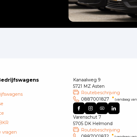
Bedrijfswagens
Kanaalweg 9
5721 MZ Asten
Routebeschrijving
ijfswagens
0887001827
(vandaag vana
se
ce
Varenschut 7
 BKR
5705 DK Helmond
Routebeschrijving
e vragen
0887001832
(vandaag vana