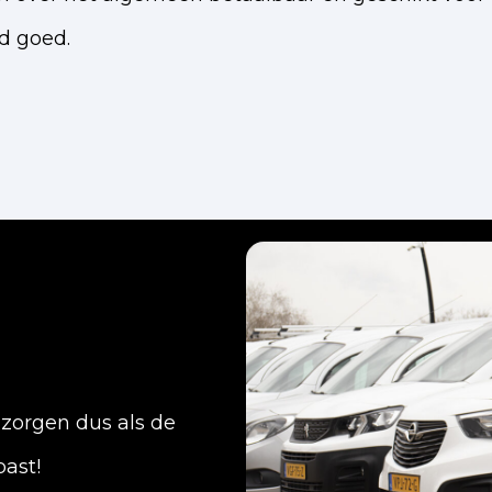
d goed.
 zorgen dus als de
past!