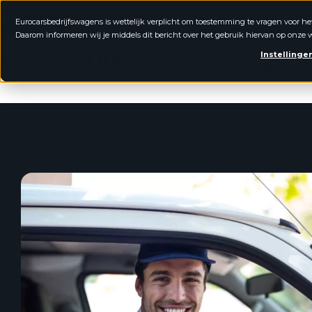
4.8 / 5.0
Laagste prijsgarantie
Online k
Eurocarsbedrijfswagens is wettelijk verplicht om toestemming te vragen voor he
Daarom informeren wij je middels dit bericht over het gebruik hiervan op onze w
Eurocars Bedrijfswagens
Instellinge
Aanbod
Financial lease