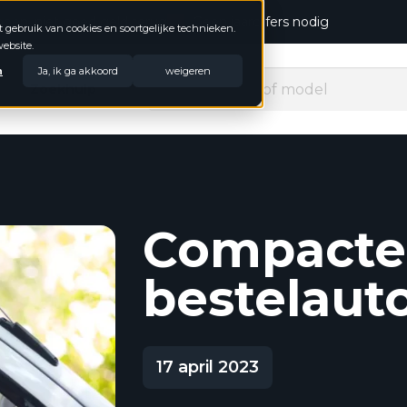
open, niet goed geld terug
Geen jaarcijfers nodig
t gebruik van cookies en soortgelijke technieken.
ebsite.
n
Ja, ik ga akkoord
weigeren
Zoekhulp
Compacte
bestelauto
17 april 2023