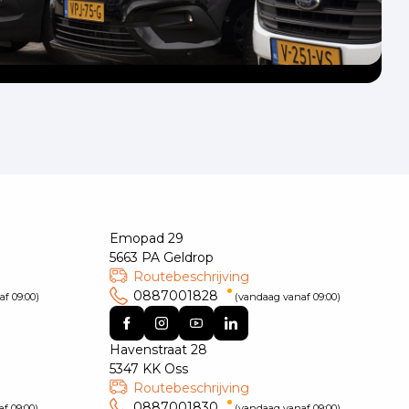
Emopad 29
5663 PA Geldrop
Routebeschrijving
0887001828
f 09:00)
(vandaag vanaf 09:00)
Havenstraat 28
5347 KK Oss
Routebeschrijving
0887001830
f 09:00)
(vandaag vanaf 09:00)