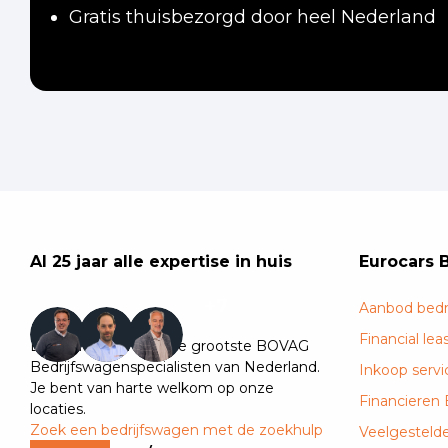
Gratis thuisbezorgd door heel Nederland
Al 25 jaar alle expertise in huis
Eurocars 
+7
Aanbod bedr
Financial lea
Eurocars is één van de grootste BOVAG
Bedrijfswagenspecialisten van Nederland.
Inkoop servi
Je bent van harte welkom op onze
Financieren
locaties.
Zoek een bedrijfswagen met de zoekhulp
Veelgesteld