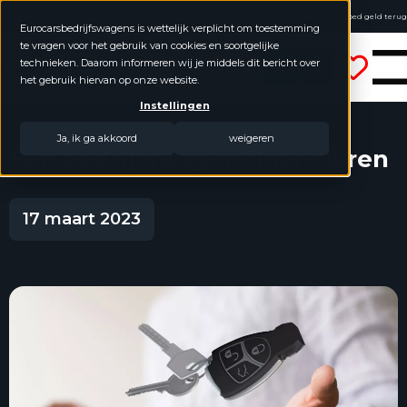
4.8 / 5.0
Online kopen, niet goed geld terug
Eurocarsbedrijfswagens is wettelijk verplicht om toestemming
Geen jaarcijfers nodig
te vragen voor het gebruik van cookies en soortgelijke
Eurocars Bedrijfswagens
technieken. Daarom informeren wij je middels dit bericht over
het gebruik hiervan op onze website.
Instellingen
Ja, ik ga akkoord
weigeren
Een bedrijfswagen financieren
17 maart 2023