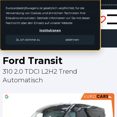
4.8 / 5.0
Online kaufen, Geld-zurück-Garantie
Eurocarsbedrijfswagens ist gesetzlich verpflichtet, für die
Keine Jahreszahlen geordnet
Verwendung von Cookies und ähnlichen Techniken Ihre
Eurocars Nutzfahrzeuge
Erlaubnis einzuholen. Deshalb informieren wir Sie mit dieser
Nachricht über den Einsatz auf unserer Website.
Institutionen
Zurück
Ja, ich stimme zu
ablehnen
Ford Transit
310 2.0 TDCI L2H2 Trend
Automatisch