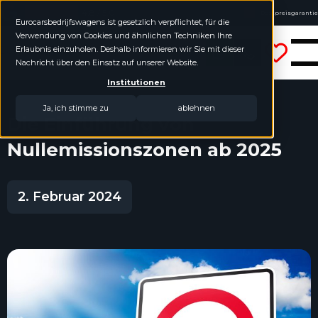
4.8 / 5.0
Bestpreisgarantie
Eurocarsbedrijfswagens ist gesetzlich verpflichtet, für die
Online kaufen, Geld-zurück-Garantie
Verwendung von Cookies und ähnlichen Techniken Ihre
Eurocars Nutzfahrzeuge
Keine Jahreszahlen geordnet
Erlaubnis einzuholen. Deshalb informieren wir Sie mit dieser
Nachricht über den Einsatz auf unserer Website.
Institutionen
Ja, ich stimme zu
ablehnen
Die Einführung von
Nullemissionszonen ab 2025
2. Februar 2024