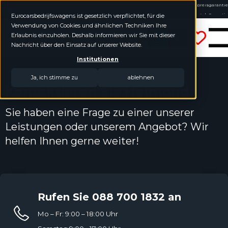
4.8 / 5.0
Online kaufen, Geld-zurück-Garantie
Eurocarsbedrijfswagens ist gesetzlich verpflichtet, für die
Keine Jahreszahlen geordnet
Verwendung von Cookies und ähnlichen Techniken Ihre
Eurocars Nutzfahrzeuge
Erlaubnis einzuholen. Deshalb informieren wir Sie mit dieser
Nachricht über den Einsatz auf unserer Website.
Institutionen
Ja, ich stimme zu
ablehnen
Kontaktieren Sie Helmond
Sie haben eine Frage zu einer unserer
Leistungen oder unserem Angebot? Wir
helfen Ihnen gerne weiter!
Rufen Sie 088 700 1832 an
Mo – Fr: 9:00 – 18:00 Uhr