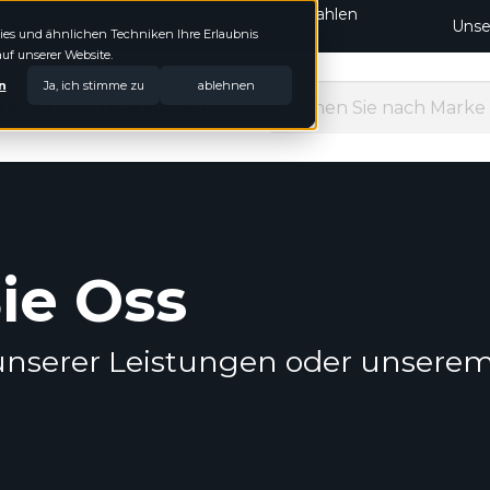
en, Geld-zurück-
Keine Jahreszahlen
Unse
okies und ähnlichen Techniken Ihre Erlaubnis
geordnet
auf unserer Website.
n
Ja, ich stimme zu
ablehnen
easing
Hilfe suchen
ie Oss
 unserer Leistungen oder unsere