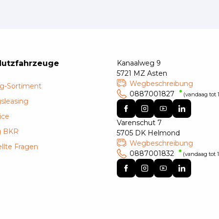
Nutzfahrzeuge
Kanaalweg 9
5721 MZ Asten
Wegbeschreibung
g-Sortiment
0887001827
(vandaag tot 1
sleasing
ice
Varenschut 7
g BKR
5705 DK Helmond
Wegbeschreibung
llte Fragen
0887001832
(vandaag tot 1