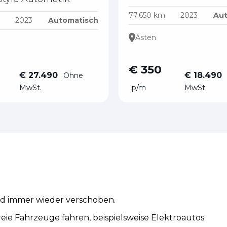
77.650 km
2023
Aut
2023
Automatisch
Asten
€ 350
€ 27.490
€ 18.490
Ohne
MwSt.
p/m
MwSt.
rd immer wieder verschoben.
eie Fahrzeuge fahren, beispielsweise Elektroautos.