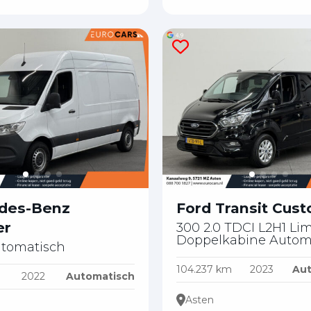
des-Benz
Ford Transit Cus
er
300 2.0 TDCI L2H1 Li
Doppelkabine Autom
utomatisch
104.237 km
2023
Aut
m
2022
Automatisch
Asten