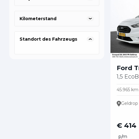
Kilometerstand
Standort des Fahrzeugs
Ford T
1,5 EcoB
45.965 km
Geldrop
€ 414
p/m