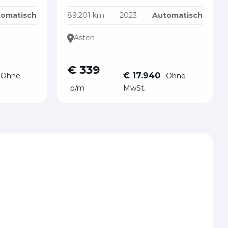
omatisch
89.201 km
2023
Automatisch
Asten
€ 339
€ 17.940
Ohne
Ohne
p/m
MwSt.