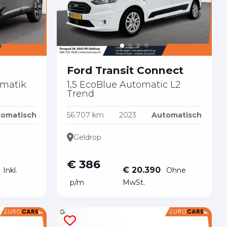
Ford Transit Connect
omatik
1,5 EcoBlue Automatic L2
Trend
omatisch
56.707 km
2023
Automatisch
Geldrop
€ 386
€ 20.390
Inkl.
Ohne
p/m
MwSt.