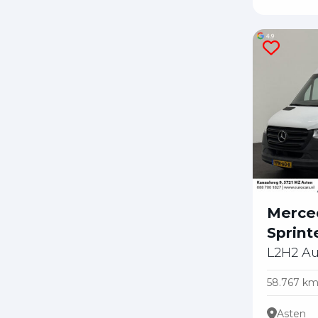
Merce
Sprint
L2H2 A
58.767 k
Asten