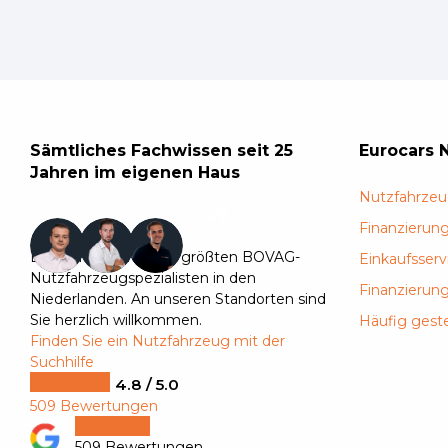
Sämtliches Fachwissen seit 25
Eurocars 
Jahren im eigenen Haus
Nutzfahrzeu
+7
Finanzierung
Eurocars ist einer der größten BOVAG-
Einkaufsserv
Nutzfahrzeugspezialisten in den
Finanzierun
Niederlanden. An unseren Standorten sind
Sie herzlich willkommen.
Häufig geste
Finden Sie ein Nutzfahrzeug mit der
Suchhilfe
4.8 / 5.0
509 Bewertungen
509 Bewertungen