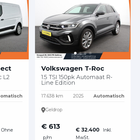
nect
Volkswagen T-Roc
c L2
1.5 TSI 150pk Automaat R-
Line Edition
omatisch
17.638 km
2025
Automatisch
Geldrop
€ 613
€ 32.400
Ohne
Inkl.
p/m
MwSt.