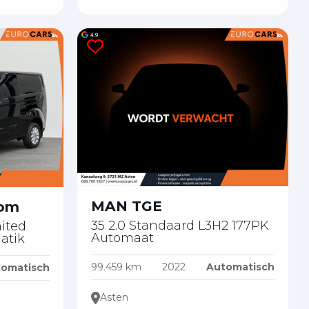
MAN TGE
tom
35 2.0 Standaard L3H2 177PK
mited
Automaat
atik
99.459 km
2022
Automatisch
omatisch
Asten