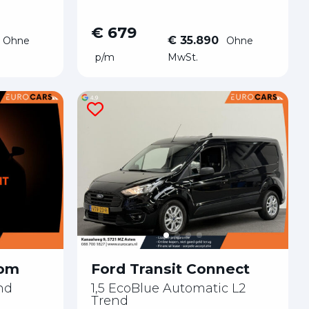
€ 679
€ 35.890
Ohne
Ohne
p/m
MwSt.
tom
Ford Transit Connect
nd
1,5 EcoBlue Automatic L2
Trend