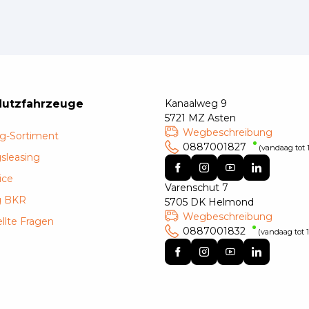
Nutzfahrzeuge
Kanaalweg 9
5721 MZ Asten
Wegbeschreibung
g-Sortiment
0887001827
(vandaag tot 1
sleasing
ice
Varenschut 7
g BKR
5705 DK Helmond
Wegbeschreibung
llte Fragen
0887001832
(vandaag tot 1