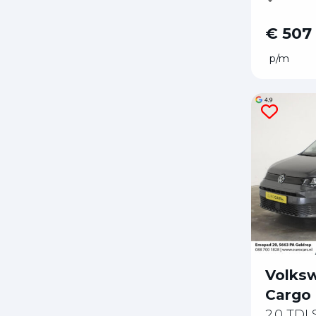
€ 507
p/m
Volks
Cargo
2.0 TDI