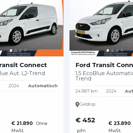
ransit Connect
Ford Transit Con
lue Aut. L2-Trend
1,5 EcoBlue Automati
Trend
2024
Automatisch
24.987 km
2024
Aut
Geldrop
€ 452
€ 21.890
€ 23.890
Ohne
MwSt.
p/m
MwSt.