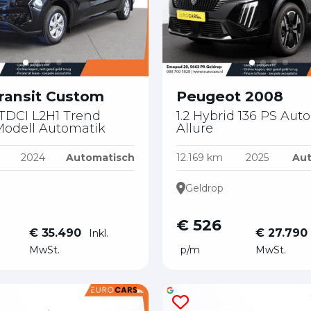
830
830
87001828
31614607682
31639458761
31618701658
oss@eurocars.nl
oss@eurocars.nl
geldrop@eurocars.nl
ransit Custom
Peugeot 2008
 TDCI L2H1 Trend
1.2 Hybrid 136 PS Aut
odell Automatik
Allure
2024
Automatisch
12.169 km
2025
Aut
Geldrop
€ 526
€ 35.490
€ 27.790
Inkl.
MwSt.
p/m
MwSt.