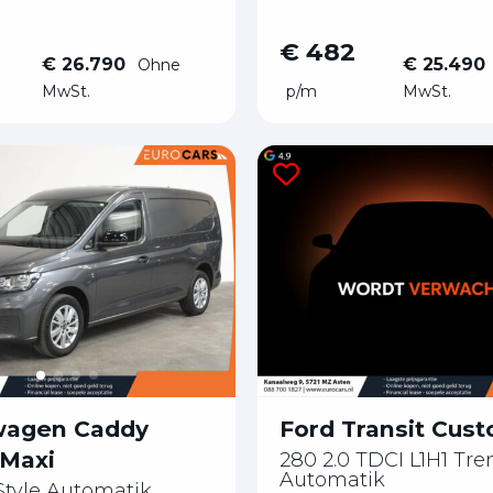
€ 482
€ 26.790
€ 25.490
Ohne
MwSt.
p/m
MwSt.
Ford Transit Cus
wagen Caddy
 Maxi
280 2.0 TDCI L1H1 Tre
Automatik
 Style Automatik