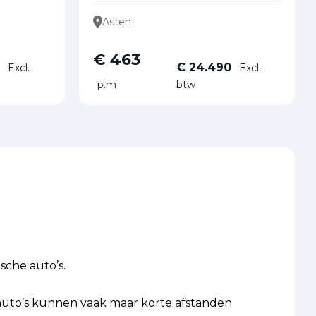
Asten
€ 463
0
€ 24.490
Excl.
Excl.
p.m
btw
sche auto’s.
he auto’s kunnen vaak maar korte afstanden