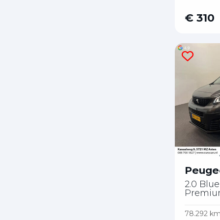
€ 310
Peuge
2.0 Blu
Premi
78.292 k