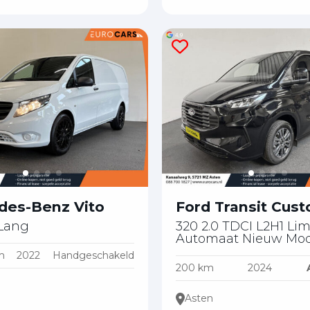
des-Benz Vito
Ford Transit Cus
 Lang
320 2.0 TDCI L2H1 Lim
Automaat Nieuw Mod
m
2022
Handgeschakeld
200 km
2024
Asten