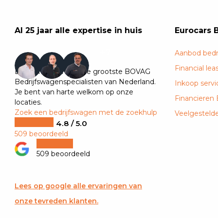
Al 25 jaar alle expertise in huis
Eurocars 
+7
Aanbod bedr
Financial lea
Eurocars is één van de grootste BOVAG
Bedrijfswagenspecialisten van Nederland.
Inkoop servi
Je bent van harte welkom op onze
Financieren
locaties.
Zoek een bedrijfswagen met de zoekhulp
Veelgesteld
4.8 / 5.0
509 beoordeeld
509 beoordeeld
Lees op google alle ervaringen van
onze tevreden klanten.