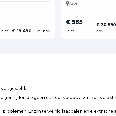
Asten
€ 585
€ 30.89
€ 19.490
p.m
Excl. btw
p.m
btw
s uitgesteld.
igen rijden die geen uitstoot veroorzaken, zoals elektri
veel problemen. Er zijn te weinig laadpalen en elektrisc