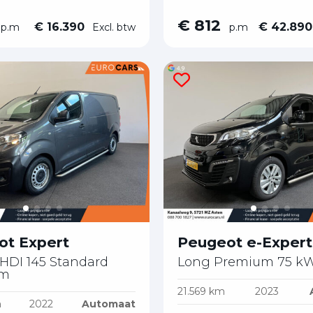
€ 812
€ 16.390
€ 42.89
p.m
Excl. btw
p.m
ot Expert
Peugeot e-Expert
eHDI 145 Standard
Long Premium 75 kWh
um
21.569 km
2023
m
2022
Automaat