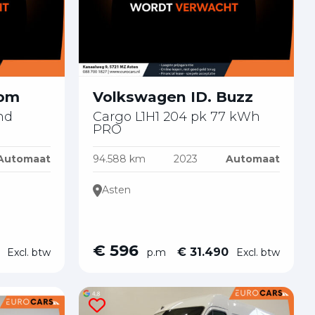
tom
Volkswagen ID. Buzz
nd
Cargo L1H1 204 pk 77 kWh
PRO
Automaat
94.588 km
2023
Automaat
Asten
€ 596
0
€ 31.490
Excl. btw
p.m
Excl. btw