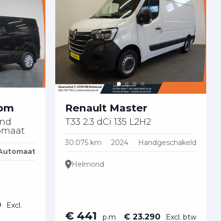
tom
Renault Master
end
T33 2.3 dCi 135 L2H2
omaat
30.075 km
2024
Handgeschakeld
Automaat
Helmond
0
Excl.
€ 441
€ 23.290
p.m
Excl. btw