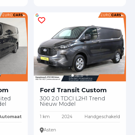
tom
Ford Transit Custom
ited
300 2.0 TDCI L2H1 Trend
el
Nieuw Model
Automaat
1 km
2024
Handgeschakeld
Asten