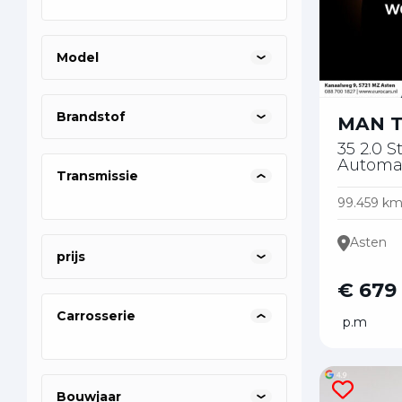
0887001
0887001
088
Model
Brandstof
MAN 
35 2.0 
Automa
Transmissie
99.459 k
Asten
prijs
€ 679
Carrosserie
p.m
Bouwjaar