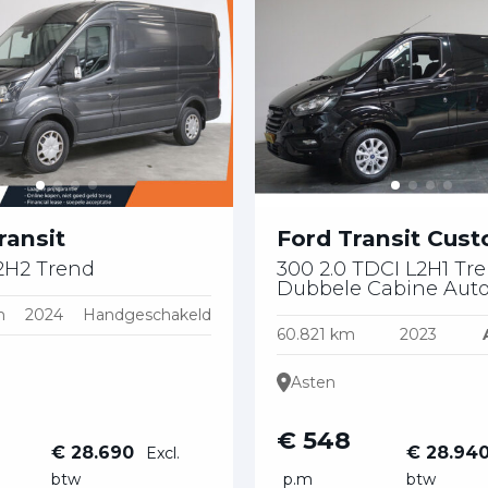
ransit
Ford Transit Cus
2H2 Trend
300 2.0 TDCI L2H1 Tr
Dubbele Cabine Aut
m
2024
Handgeschakeld
60.821 km
2023
Asten
€ 548
€ 28.690
€ 28.94
Excl.
btw
p.m
btw