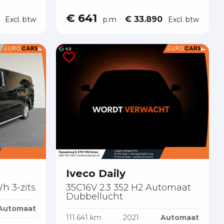
€ 641
0
€ 33.890
Excl. btw
p.m
Excl. btw
Iveco Daily
35C16V 2.3 352 H2 Automaat
 3-zits
Dubbellucht
Automaat
111.641 km
2021
Automaat