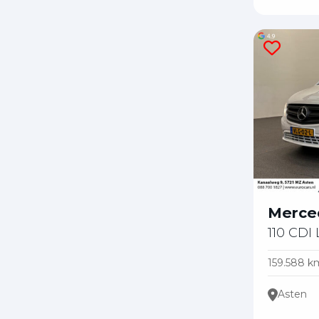
Merce
110 CDI
159.588 k
Asten