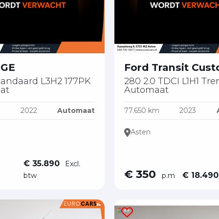
827
830
7001832
0642822149
31614979072
31639760754
asten@eurocars.nl
oss@eurocars.nl
helmond@eurocars.nl
TGE
Ford Transit Cus
Standaard L3H2 177PK
280 2.0 TDCI L1H1 Tre
at
Automaat
m
2022
Automaat
77.650 km
2023
Asten
€ 35.890
Excl.
€ 350
€ 18.49
btw
p.m