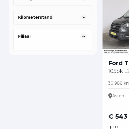
Kilometerstand
Filiaal
Ford T
105pk L
30.988 k
Asten
€ 543
p.m