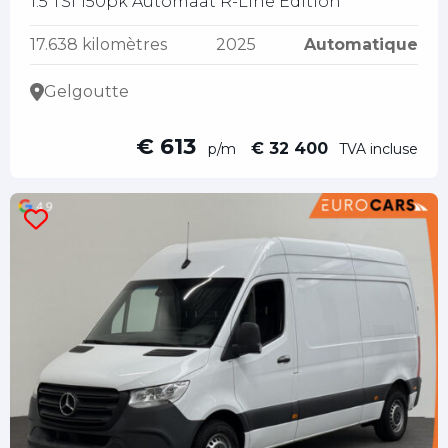
1.5 TSI 150pk Automaat R-Line Edition
17.638 kilomètres
2025
Automatique
Gelgoutte
€ 613
€ 32 400
p/m
TVA incluse