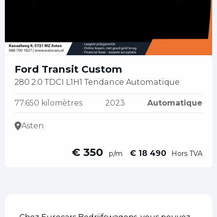
Ford Transit Custom
280 2.0 TDCI L1H1 Tendance Automatique
77.650 kilomètres
2023
Automatique
Asten
€ 350
€ 18 490
p/m
Hors TVA