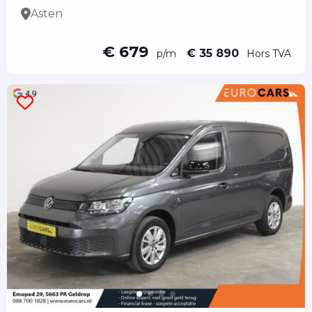
Asten
€ 679
€ 35 890
p/m
Hors TVA