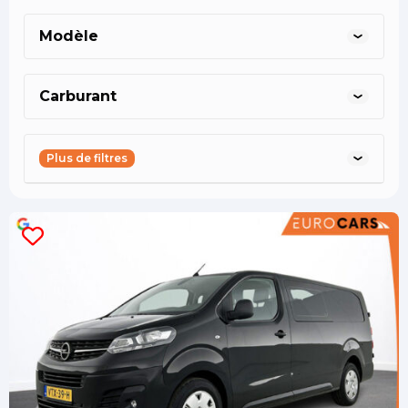
geldrop@eurocars.nl
asten@eurocars.nl
oss@eurocars.nl
Modèle
Carburant
Plus de filtres