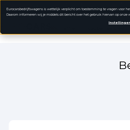
Garantie du prix le plus
Ache
4.8 / 5.0
Eurocarsbedrijfswagens is wettelijk verplicht om toestemming te vragen voor he
bas
rem
Daarom informeren wij je middels dit bericht over het gebruik hiervan op onze w
Véhicules utilitaires Eurocars
Instellinge
offre
Caution de crédit
Be