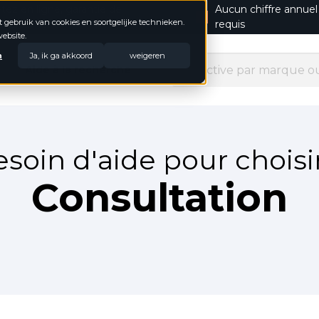
tez en ligne, garantie de
Aucun chiffre annuel
t gebruik van cookies en soortgelijke technieken.
boursement
requis
ebsite.
n
Ja, ik ga akkoord
weigeren
Aide à la recherche
soin d'aide pour choisi
Consultation