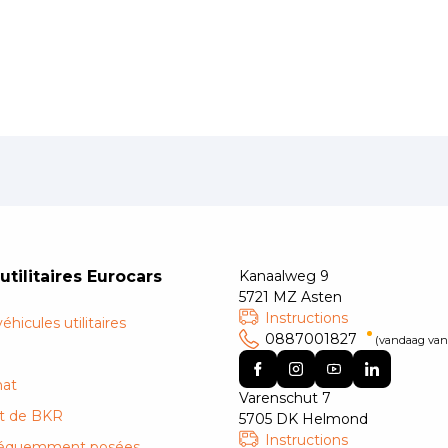
utilitaires Eurocars
Kanaalweg 9
5721 MZ Asten
Instructions
icules utilitaires
0887001827
(vandaag vana
hat
Varenschut 7
t de BKR
5705 DK Helmond
Instructions
fréquemment posées