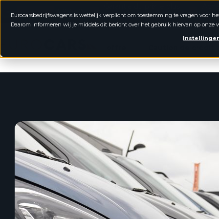
Garantie du prix le plus
Ache
4.8 / 5.0
Eurocarsbedrijfswagens is wettelijk verplicht om toestemming te vragen voor he
bas
rem
Daarom informeren wij je middels dit bericht over het gebruik hiervan op onze w
Véhicules utilitaires Eurocars
Instellinge
offre
Caution de crédit