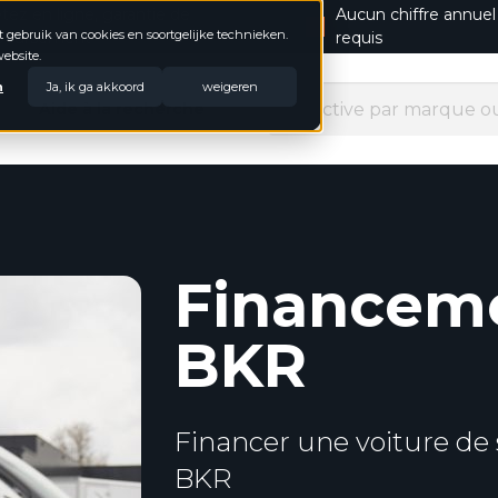
tez en ligne, garantie de
Aucun chiffre annuel
t gebruik van cookies en soortgelijke technieken.
boursement
requis
ebsite.
n
Ja, ik ga akkoord
weigeren
Aide à la recherche
Financem
BKR
Financer une voiture de 
BKR