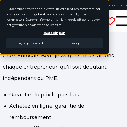
4.8 / 5.0
Garantie du prix le plus bas
Eurocarsbedrijfswagens is wettelijk verplicht om toestemming
Achetez en ligne, garantie de remboursement
te vragen voor het gebruik van cookies en soortgelijke
Véhicules utilitaires Eurocars
Aucun chiffre annuel requis
technieken. Daarom informeren wij je middels dit bericht over
het gebruik hiervan op onze website.
Instellingen
Acheter
Ja, ik ga akkoord
weigeren
Chez Eurocars Bedrijfswagens, nous aidons
chaque entrepreneur, qu'il soit débutant,
indépendant ou PME.
Garantie du prix le plus bas
Achetez en ligne, garantie de
remboursement