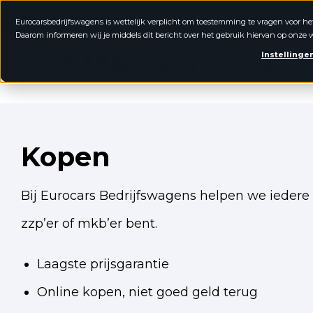
4.8 / 5.0
Laagste prijsgarantie
Online k
Eurocarsbedrijfswagens is wettelijk verplicht om toestemming te vragen voor he
Daarom informeren wij je middels dit bericht over het gebruik hiervan op onze w
Eurocars Bedrijfswagens
Instellinge
Aanbod
Financial lease
Kopen
Bij Eurocars Bedrijfswagens helpen we iedere 
zzp’er of mkb’er bent.
Laagste prijsgarantie
Online kopen, niet goed geld terug