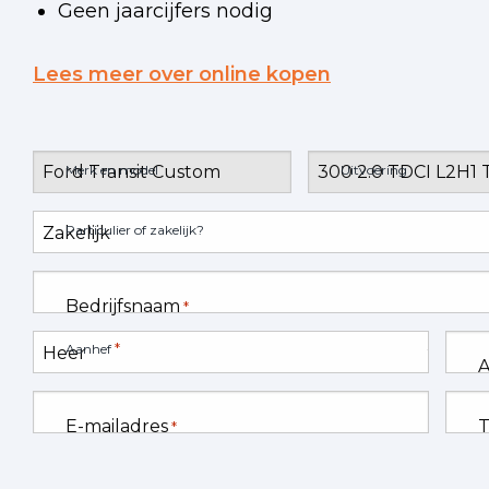
Geen jaarcijfers nodig
Lees meer over online kopen
Merk en model
Uitvoering
Particulier of zakelijk?
Bedrijfsnaam
*
*
Aanhef
A
E-mailadres
T
*