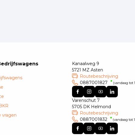
Bedrijfswagens
Kanaalweg 9
5721 MZ Asten
Routebeschrijving
ijfswagens
0887001827
(vandaag tot 1
se
ce
Varenschut 7
 BKR
5705 DK Helmond
Routebeschrijving
e vragen
0887001832
(vandaag tot 1