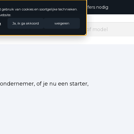
open, niet goed geld terug
Geen jaarcijfers nodig
t gebruik van cookies en soortgelijke technieken.
ebsite.
n
Ja, ik ga akkoord
weigeren
Zoekhulp
ondernemer, of je nu een starter,