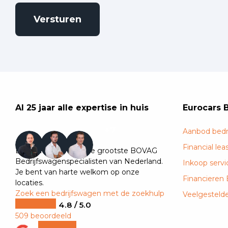
Al 25 jaar alle expertise in huis
Eurocars 
+7
Aanbod bedr
Financial lea
Eurocars is één van de grootste BOVAG
Bedrijfswagenspecialisten van Nederland.
Inkoop servi
Je bent van harte welkom op onze
Financieren
locaties.
Zoek een bedrijfswagen met de zoekhulp
Veelgesteld
4.8 / 5.0
509 beoordeeld