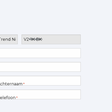
Kenteken
chternaam
*
elefoon
*