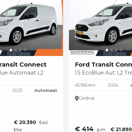
ransit Connect
Ford Transit Con
Blue Automaat L2
1.5 EcoBlue Aut. L2 T
45.965 km
2024
m
2023
Automaat
Geldrop
€ 20.390
Excl.
€ 414
€ 21.89
btw
p.m