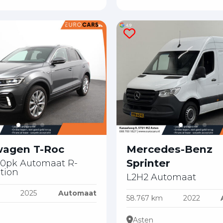
wagen T-Roc
Mercedes-Benz
Sprinter
 150pk Automaat R-
ition
L2H2 Automaat
2025
Automaat
58.767 km
2022
Asten