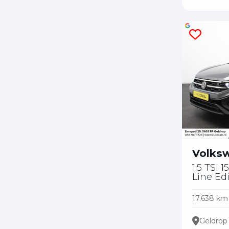
Volks
1.5 TSI
Line Ed
17.638 km
Geldrop