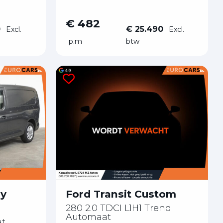
€ 482
0
€ 25.490
Excl.
Excl.
p.m
btw
Ford Transit Custom
dy
280 2.0 TDCI L1H1 Trend
Automaat
at