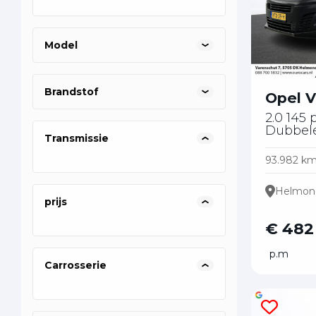
0887001
08
08
Model
Brandstof
Opel V
2.0 145 
Dubbel
Transmissie
93.982 k
Helmon
prijs
€ 482
p.m
Carrosserie