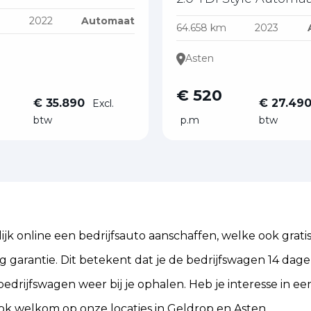
m
2022
Automaat
64.658 km
2023
Asten
€ 520
€ 35.890
€ 27.49
Excl.
btw
p.m
btw
jk online een bedrijfsauto aanschaffen, welke ook gratis
ug garantie. Dit betekent dat je de bedrijfswagen 14 dage
edrijfswagen weer bij je ophalen. Heb je interesse in een
ok welkom op onze locaties in Geldrop en Asten.