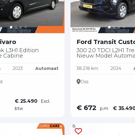
827
87001828
87001828
31628872852
31643469138
31618701658
asten@eurocars.nl
geldrop@eurocars.nl
geldrop@eurocars.nl
ivaro
Ford Transit Cus
pk L3H1 Edition
300 2.0 TDCI L2H1 Tr
e Cabine
Nieuw Model Automa
m
2023
Automaat
38.218 km
2024
d
Oss
€ 25.490
Excl.
€ 672
€ 35.49
btw
p.m