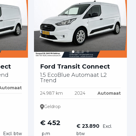
nect
Ford Transit Connect
rend
1.5 EcoBlue Automaat L2
Trend
Automaat
24.987 km
2024
Automaat
Geldrop
€ 452
€ 23.890
Excl.
0
Excl. btw
p.m
btw