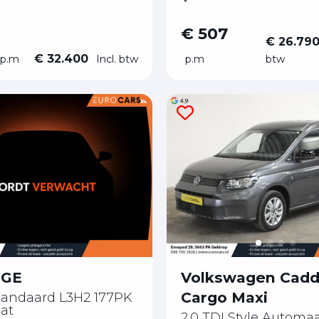
€ 507
€ 26.79
€ 32.400
p.m
Incl. btw
p.m
btw
TGE
Volkswagen Cad
Cargo Maxi
Standaard L3H2 177PK
at
2.0 TDI Style Automa