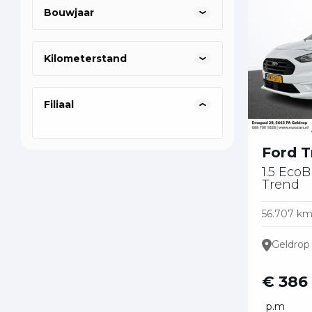
Bouwjaar
Kilometerstand
Filiaal
Ford T
1.5 Eco
Trend
56.707 k
Geldrop
€ 386
p.m