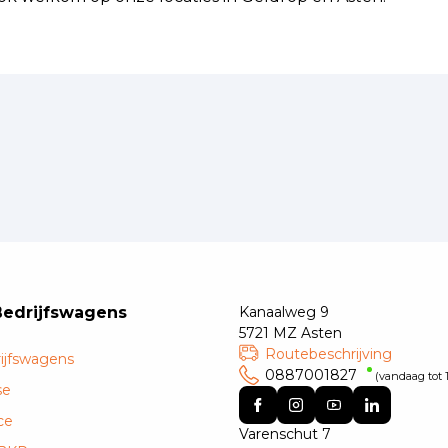
Bedrijfswagens
Kanaalweg 9
5721 MZ Asten
Routebeschrijving
ijfswagens
0887001827
(vandaag tot 1
se
ce
Varenschut 7