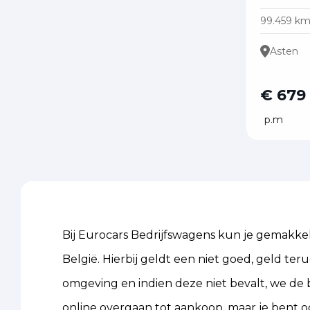
99.459 k
Asten
€ 679
p.m
Bij Eurocars Bedrijfswagens kun je gemakkeli
België. Hierbij geldt een niet goed, geld ter
omgeving en indien deze niet bevalt, we de b
online overgaan tot aankoop, maar je bent o