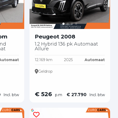
tom
Peugeot 2008
end
1.2 Hybrid 136 pk Automaat
at
Allure
Automaat
12.169 km
2025
Automaat
Geldrop
€ 526
0
€ 27.790
Incl. btw
p.m
Incl. btw