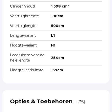
Cilinderinhoud
1.598 cm³
Voertuigbreedte
196cm
Voertuiglengte
500cm
Lengte-variant
L1
Hoogte-variant
H1
Laadruimte voor de
254cm
hele lengte
Hoogte laadruimte
139cm
Opties & Toebehoren
(35)