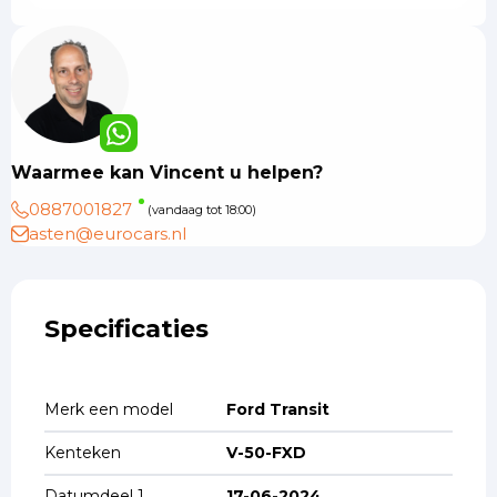
Waarmee kan Vincent u helpen?
0887001827
(vandaag tot 18:00)
asten@eurocars.nl
Specificaties
Merk een model
Ford Transit
Kenteken
V-50-FXD
Datumdeel 1
17-06-2024