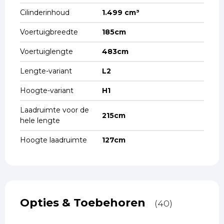
Cilinderinhoud
1.499 cm³
Voertuigbreedte
185cm
Voertuiglengte
483cm
Lengte-variant
L2
Hoogte-variant
H1
Laadruimte voor de
215cm
hele lengte
Hoogte laadruimte
127cm
Opties & Toebehoren
(40)