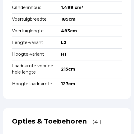
Cilinderinhoud
1.499 cm³
Voertuigbreedte
185cm
Voertuiglengte
483cm
Lengte-variant
L2
Hoogte-variant
H1
Laadruimte voor de
215cm
hele lengte
Hoogte laadruimte
127cm
Opties & Toebehoren
(41)