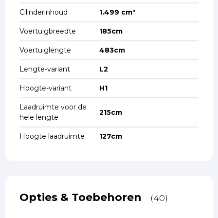
Cilinderinhoud
1.499 cm³
Voertuigbreedte
185cm
Voertuiglengte
483cm
Lengte-variant
L2
Hoogte-variant
H1
Laadruimte voor de
215cm
hele lengte
Hoogte laadruimte
127cm
Opties & Toebehoren
(40)