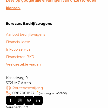
Lees op google alle ervaringen van onze tevreden
klanten.
Eurocars Bedrijfswagens
Aanbod bedrijfswagens
Financial lease
Inkoop service
Financieren BKR
Veelgestelde vragen
Kanaalweg 9
5721 MZ Asten
Routebeschrijving
0887001827
(vandaag vanaf 09:00)
Varenschut 7