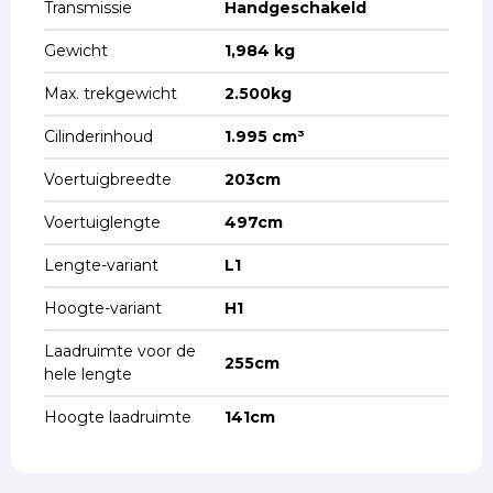
Transmissie
Handgeschakeld
Gewicht
1,984 kg
Max. trekgewicht
2.500kg
Cilinderinhoud
1.995 cm³
Voertuigbreedte
203cm
Voertuiglengte
497cm
Lengte-variant
L1
Hoogte-variant
H1
Laadruimte voor de
255cm
hele lengte
Hoogte laadruimte
141cm