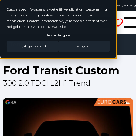
4.8 / 5.0
Online kopen, niet goed geld terug
Eurocarsbedrijfswagens is wettelijk verplicht om toestemming
Geen jaarcijfers nodig
te vragen voor het gebruik van cookies en soortgelijke
Eurocars Bedrijfswagens
technieken. Daarom informeren wij je middels dit bericht over
het gebruik hiervan op onze website.
Instellingen
Terug
Ja, ik ga akkoord
weigeren
Ford Transit Custom
300 2.0 TDCI L2H1 Trend