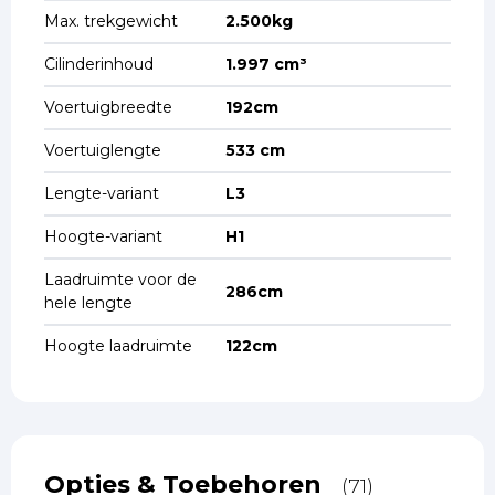
Max. trekgewicht
2.500kg
Cilinderinhoud
1.997 cm³
Voertuigbreedte
192cm
Voertuiglengte
533 cm
Lengte-variant
L3
Hoogte-variant
H1
Laadruimte voor de
286cm
hele lengte
Hoogte laadruimte
122cm
Opties & Toebehoren
(71)