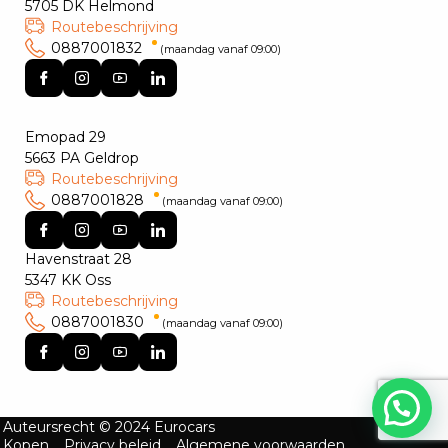
5705 DK Helmond
Routebeschrijving
0887001832
(maandag vanaf 09:00)
Emopad 29
5663 PA Geldrop
Routebeschrijving
0887001828
(maandag vanaf 09:00)
Havenstraat 28
5347 KK Oss
Routebeschrijving
0887001830
(maandag vanaf 09:00)
Hulp nodig?
Auteursrecht © 2024 Eurocars
Kopen
Privacy beleid
Algemene voorwaarden