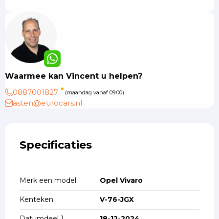
Waarmee kan Vincent u helpen?
0887001827
(maandag vanaf 09:00)
asten@eurocars.nl
Specificaties
Merk een model
Opel Vivaro
Kenteken
V-76-JGX
Datumdeel 1
18-12-2024