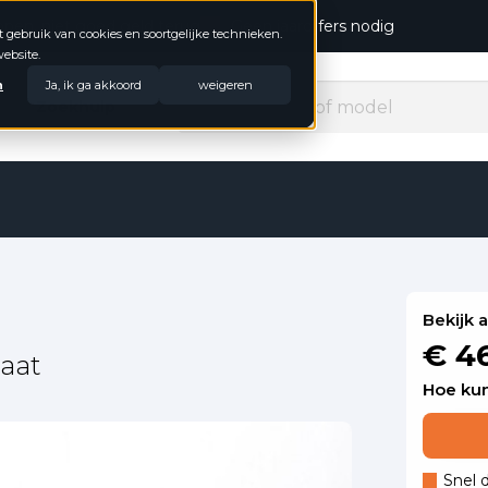
open, niet goed geld terug
Geen jaarcijfers nodig
t gebruik van cookies en soortgelijke technieken.
ebsite.
n
Ja, ik ga akkoord
weigeren
Zoekhulp
Bekijk 
€ 4
aat
Hoe kun
Snel 