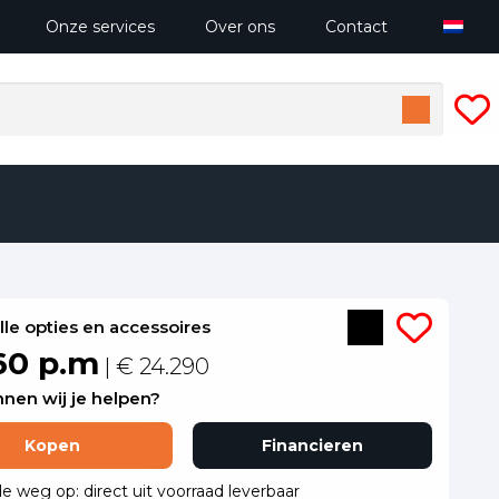
Onze services
Over ons
Contact
alle opties en accessoires
60 p.m
| € 24.290
nen wij je helpen?
Kopen
Financieren
de weg op: direct uit voorraad leverbaar