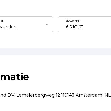
ijd
Slottermijn
rmatie
land B.V. Lemelerbergweg 12 1101AJ Amsterdam, N