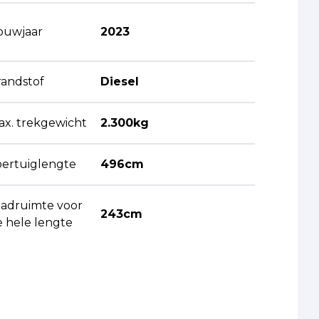
ouwjaar
2023
randstof
Diesel
ax. trekgewicht
2.300kg
oertuiglengte
496cm
aadruimte voor
243cm
e hele lengte