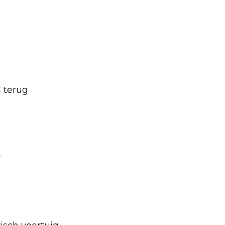
d terug
r