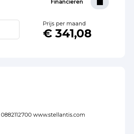
Financieren
Prijs per maand
€ 341,08
L 0882112700 www.stellantis.com