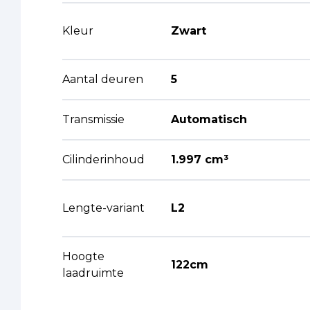
Kleur
Zwart
Aantal deuren
5
Transmissie
Automatisch
Cilinderinhoud
1.997 cm³
Lengte-variant
L2
Hoogte
122cm
laadruimte