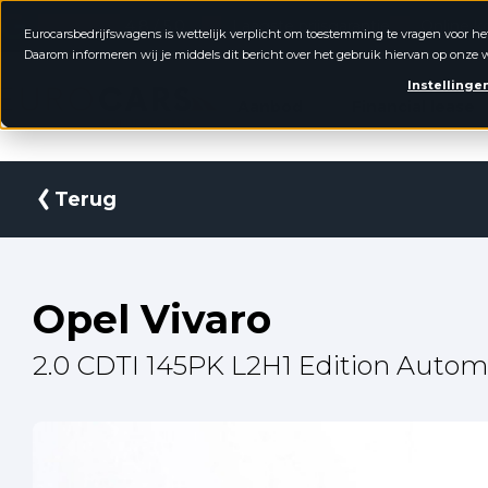
4.8 / 5.0
Laagste prijsgarantie
Online k
Eurocarsbedrijfswagens is wettelijk verplicht om toestemming te vragen voor he
Daarom informeren wij je middels dit bericht over het gebruik hiervan op onze w
Eurocars Bedrijfswagens
Instellinge
Aanbod
Financial lease
Terug
Opel Vivaro
2.0 CDTI 145PK L2H1 Edition Autom