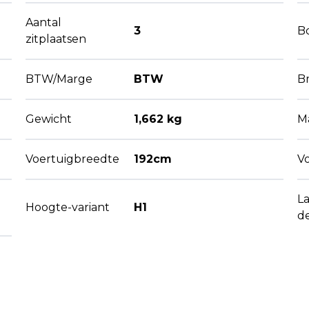
Aantal
3
B
zitplaatsen
BTW/Marge
BTW
B
Gewicht
1,662 kg
M
Voertuigbreedte
192cm
V
L
Hoogte-variant
H1
d