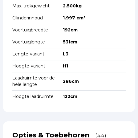
Max. trekgewicht
2.500kg
Cilinderinhoud
1.997 cm³
Voertuigbreedte
192cm
Voertuiglengte
531cm
Lengte-variant
L3
Hoogte-variant
H1
Laadruimte voor de
286cm
hele lengte
Hoogte laadruimte
122cm
Opties & Toebehoren
(44)