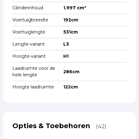
Cilinderinhoud
1.997 cm³
Voertuigbreedte
192cm
Voertuiglengte
531cm
Lengte-variant
L3
Hoogte-variant
H1
Laadruimte voor de
286cm
hele lengte
Hoogte laadruimte
122cm
Opties & Toebehoren
(42)