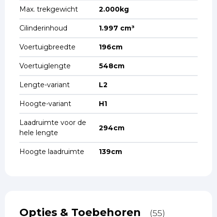
Max. trekgewicht
2.000kg
Cilinderinhoud
1.997 cm³
Voertuigbreedte
196cm
Voertuiglengte
548cm
Lengte-variant
L2
Hoogte-variant
H1
Laadruimte voor de
294cm
hele lengte
Hoogte laadruimte
139cm
Opties & Toebehoren
(55)