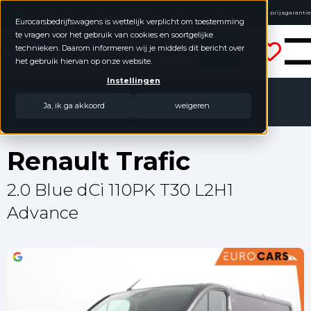
4.8 / 5.0
Laagste prijsgarantie
Eurocarsbedrijfswagens is wettelijk verplicht om toestemming
Online kopen, niet goed geld terug
te vragen voor het gebruik van cookies en soortgelijke
Eurocars Bedrijfswagens
Geen jaarcijfers nodig
technieken. Daarom informeren wij je middels dit bericht over
het gebruik hiervan op onze website.
Instellingen
Terug
Ja, ik ga akkoord
weigeren
Renault Trafic
2.0 Blue dCi 110PK T30 L2H1
Advance