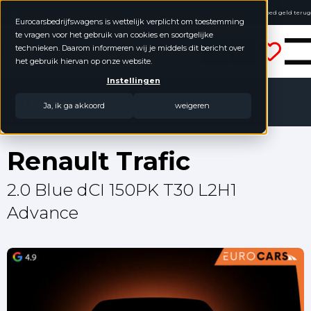
4.8 / 5.0
Online kopen, niet goed geld terug
Eurocarsbedrijfswagens is wettelijk verplicht om toestemming
Geen jaarcijfers nodig
te vragen voor het gebruik van cookies en soortgelijke
Eurocars Bedrijfswagens
technieken. Daarom informeren wij je middels dit bericht over
het gebruik hiervan op onze website.
Instellingen
Terug
Ja, ik ga akkoord
weigeren
Renault Trafic
2.0 Blue dCI 150PK T30 L2H1
Advance