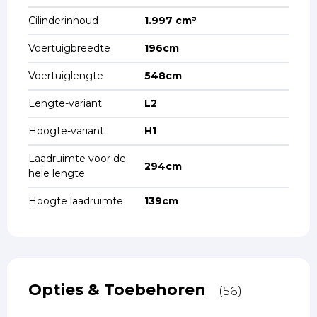
Cilinderinhoud
1.997 cm³
Voertuigbreedte
196cm
Voertuiglengte
548cm
Lengte-variant
L2
Hoogte-variant
H1
Laadruimte voor de
294cm
hele lengte
Hoogte laadruimte
139cm
Opties & Toebehoren
(56)