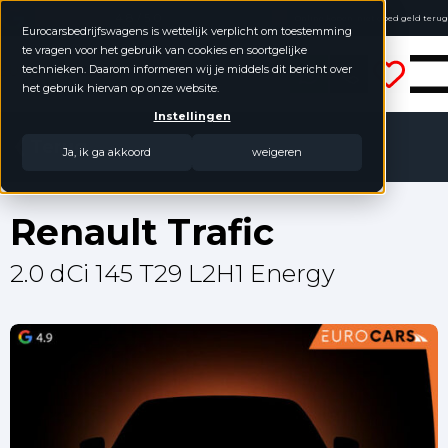
4.8 / 5.0
Online kopen, niet goed geld terug
Eurocarsbedrijfswagens is wettelijk verplicht om toestemming
Geen jaarcijfers nodig
te vragen voor het gebruik van cookies en soortgelijke
Eurocars Bedrijfswagens
technieken. Daarom informeren wij je middels dit bericht over
het gebruik hiervan op onze website.
Instellingen
Terug
Ja, ik ga akkoord
weigeren
Renault Trafic
2.0 dCi 145 T29 L2H1 Energy