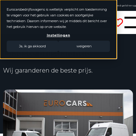
4.8 / 5.0
Online kopen, niet goed geld terug
Eurocarsbedrijfswagens is wettelijk verplicht om toestemming
Geen jaarcijfers nodig
te vragen voor het gebruik van cookies en soortgelijke
Eurocars Bedrijfswagens
technieken. Daarom informeren wij je middels dit bericht over
het gebruik hiervan op onze website.
Instellingen
Ja, ik ga akkoord
weigeren
Laagste prijsgarantie
Wij garanderen de beste prijs.